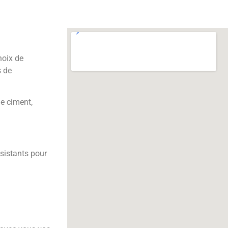
hoix de
s de
de ciment,
ésistants pour
: