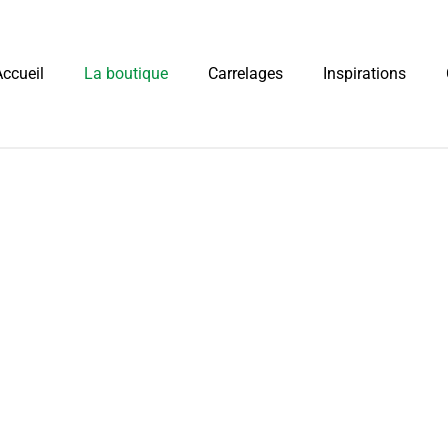
Accueil
La boutique
Carrelages
Inspirations
a boutique
Accueil
»
La boutique